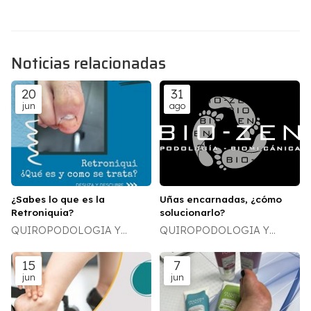
Noticias relacionadas
20
31
jun
ago
¿Sabes lo que es la
Uñas encarnadas, ¿cómo
Retroniquia?
solucionarlo?
QUIROPODOLOGIA Y
QUIROPODOLOGIA Y
DERMATOLOGÍA
DERMATOLOGÍA
15
7
jun
jun