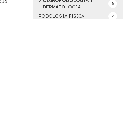
QUIROPODOLOGIA Y
 que
6
DERMATOLOGÍA
PODOLOGÍA FÍSICA
2
NEWSLETTER
0
TODAS LAS NOTICIAS
32
¡COMPÁRTELO!
2024
2023
2022
tal la
s?