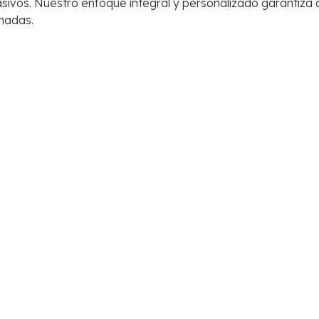
sivos. Nuestro enfoque integral y personalizado garantiza
nadas.
ñas encarnadas.
n nuestra clínica de podología en Narón.
15
7
jun
jun
¿Picor en los pies?
¿Por que es fundamen
hidratación en los pie
QUIROPODOLOGIA Y