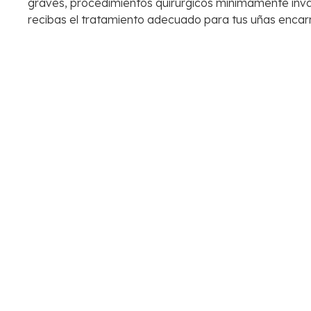
graves, procedimientos quirúrgicos mínimamente inva
recibas el tratamiento adecuado para tus uñas encar
No sufras más con el dolor y la incomodidad de las u
Ponte en contacto con nosotros y programa una cita e
Noticias relacionadas
16
20
jul
jun
NUEVO SERVICIO!!!
¿Sabes lo que es la
CULTIVO MICOLÓGICO
Retroniquia?